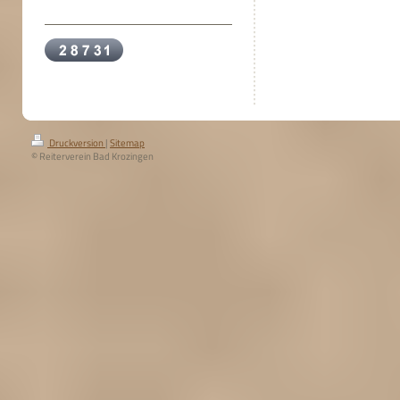
Druckversion
|
Sitemap
© Reiterverein Bad Krozingen