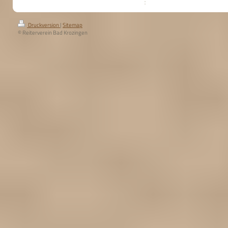
Druckversion
|
Sitemap
© Reiterverein Bad Krozingen